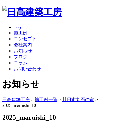
Top
施工例
コンセプト
会社案内
お知らせ
ブログ
コラム
お問い合わせ
お知らせ
日高建築工房
>
施工例一覧
>
廿日市丸石の家
>
2025_maruishi_10
2025_maruishi_10