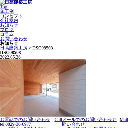
Top
施工例
コンセプト
会社案内
お知らせ
ブログ
コラム
お問い合わせ
お知らせ
日高建築工房
>
DSC08508
DSC08508
2022.05.26
お電話でのお問い合わせ
Call
メールでのお問い合わせ
お
Mail
tel:0829-30-6977
問い合わせ