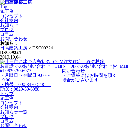
Top
施工例
コンセプト
会社案内
お知らせ
ブログ
コラム
お問い合わせ
お知らせ
日高建築工房
>
DSC09224
DSC09224
2019.10.04
お電話でのお問い合わせ
Call
メールでのお問い合わせ
お
Mail
tel:0829-30-6977
問い合わせ
・月曜日〜金曜日 9:00〜
・ご返答にはお時間を頂く
19:00
場合がございます。
・携帯：090-3370-5481
FAX：0829-30-6988
トップ
施工例
コンセプト
会社案内
お知らせ一覧
ブログ
コラム
お問い合わせ