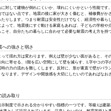
れに対して建物が倒れにくいか、壊れにくいかという性能です
的ではない点です。地震の後に家が大きく傷むと、補修費がか
ったりします。つまり耐震は安全性だけでなく、経済性や暮ら
によって、地震後にすぐ動ける家庭もあれば、子どもの学校や
らこそ、自分たちの暮らしに合わせて必要な耐震の考え方を持
震への強さと弱さ
よって揺れ方は変わります。例えば壁が少ない面があると、そ
方向に寄せる、1階を広い空間にして壁を減らす、L字やコの字
震時の力の流れを難しくします。反対に、形が素直で壁がバラ
くなります。デザインや開放感を大切にしたいのであればなお
の読み取り
表示制度で示される分かりやすい指標の一つです。等級1は建築
い水準として設定されています。注意したいのは、耐震等級3と