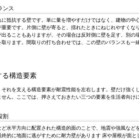
ランス
れに抵抗する壁です。単に量を増やすだけではなく、建物の中
が重要です。片側に壁が寄ると、揺れたときにねじれやすくな
が出ることもありますが、その場合は反対側に壁を足す、別の
を取ります。間取りの打ち合わせでは、この壁のバランスも一
する構造要素
、それを支える構造要素が耐震性能を左右します。壁だけ強く
ません。ここでは、押さえておきたい三つの要素を生活者向け
役割
など水平方向に配置された構造的面のことで、地震や強風など
最終的に地面に逃がすために耐力壁があります 床や屋根が面と