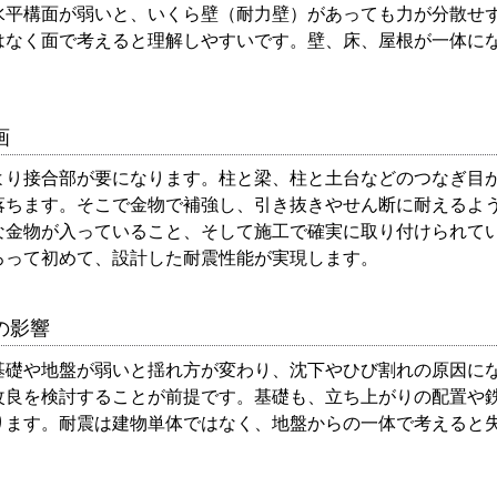
水平構面が弱いと、いくら壁（耐力壁）があっても力が分散せ
はなく面で考えると理解しやすいです。壁、床、屋根が一体に
。
画
より接合部が要になります。柱と梁、柱と土台などのつなぎ目
落ちます。そこで金物で補強し、引き抜きやせん断に耐えるよ
な金物が入っていること、そして施工で確実に取り付けられて
ろって初めて、設計した耐震性能が実現します。
の影響
基礎や地盤が弱いと揺れ方が変わり、沈下やひび割れの原因に
改良を検討することが前提です。基礎も、立ち上がりの配置や
ります。耐震は建物単体ではなく、地盤からの一体で考えると