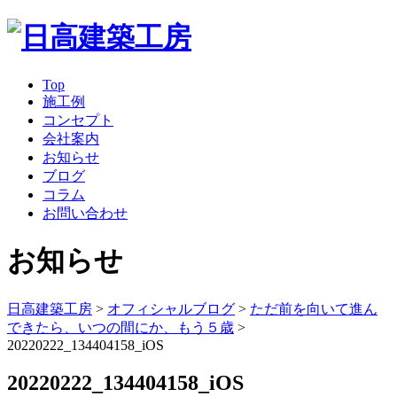
Top
施工例
コンセプト
会社案内
お知らせ
ブログ
コラム
お問い合わせ
お知らせ
日高建築工房
>
オフィシャルブログ
>
ただ前を向いて進ん
できたら、いつの間にか、もう５歳
>
20220222_134404158_iOS
20220222_134404158_iOS