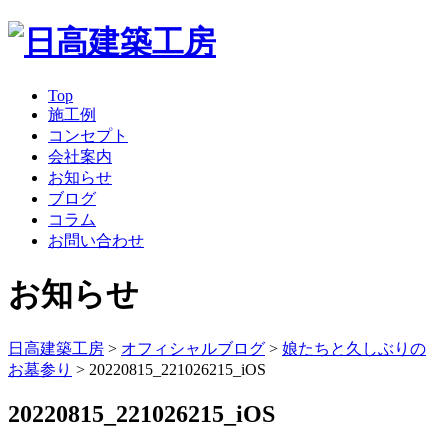
Top
施工例
コンセプト
会社案内
お知らせ
ブログ
コラム
お問い合わせ
お知らせ
日高建築工房
>
オフィシャルブログ
>
娘たちと久しぶりの
お墓参り
>
20220815_221026215_iOS
20220815_221026215_iOS