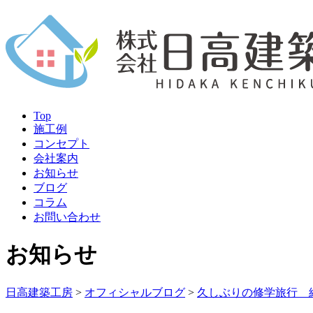
Top
施工例
コンセプト
会社案内
お知らせ
ブログ
コラム
お問い合わせ
お知らせ
日高建築工房
>
オフィシャルブログ
>
久しぶりの修学旅行 