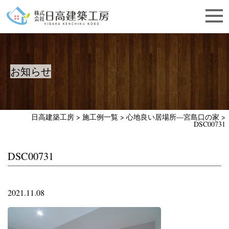
お知らせ
日高建築工房
>
施工例一覧
>
心地良い居場所―宮島口の家
>
DSC00731
DSC00731
2021.11.08