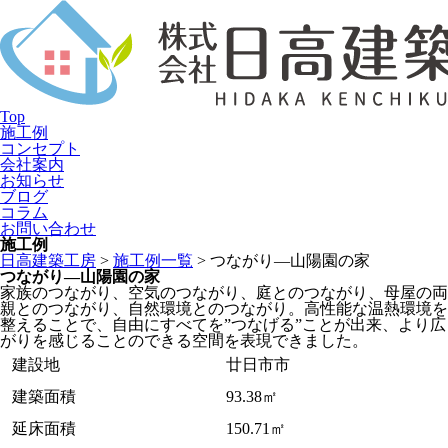
Top
施工例
コンセプト
会社案内
お知らせ
ブログ
コラム
お問い合わせ
施工例
日高建築工房
>
施工例一覧
>
つながり―山陽園の家
つながり―山陽園の家
家族のつながり、空気のつながり、庭とのつながり、母屋の両
親とのつながり、自然環境とのつながり。高性能な温熱環境を
整えることで、自由にすべてを”つなげる”ことが出来、より広
がりを感じることのできる空間を表現できました。
建設地
廿日市市
建築面積
93.38㎡
延床面積
150.71㎡