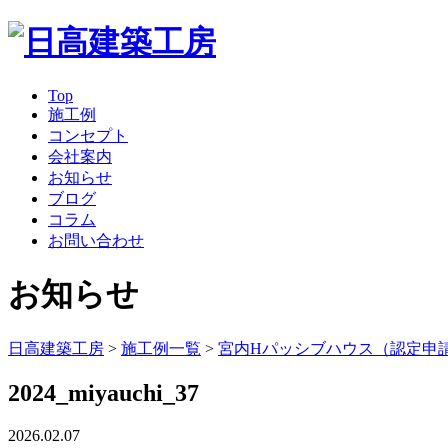
Top
施工例
コンセプト
会社案内
お知らせ
ブログ
コラム
お問い合わせ
お知らせ
日高建築工房
>
施工例一覧
>
宮内Hパッシブハウス（認定申
2024_miyauchi_37
2026.02.07