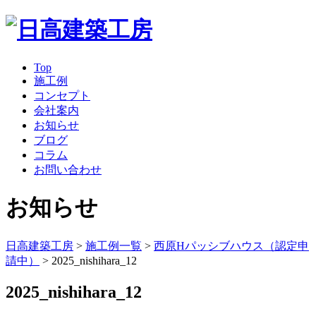
Top
施工例
コンセプト
会社案内
お知らせ
ブログ
コラム
お問い合わせ
お知らせ
日高建築工房
>
施工例一覧
>
西原Hパッシブハウス（認定申
請中）
>
2025_nishihara_12
2025_nishihara_12