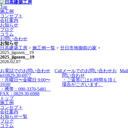
Top
施工例
コンセプト
会社案内
お知らせ
ブログ
コラム
お問い合わせ
お知らせ
日高建築工房
>
施工例一覧
>
廿日市地御前の家
>
2025_jigozen__19
2025_jigozen__19
2026.02.07
お電話でのお問い合わせ
Call
メールでのお問い合わせ
お
Mail
tel:0829-30-6977
問い合わせ
・月曜日〜金曜日 9:00〜
・ご返答にはお時間を頂く
19:00
場合がございます。
・携帯：090-3370-5481
FAX：0829-30-6988
トップ
施工例
コンセプト
会社案内
お知らせ一覧
ブログ
コラム