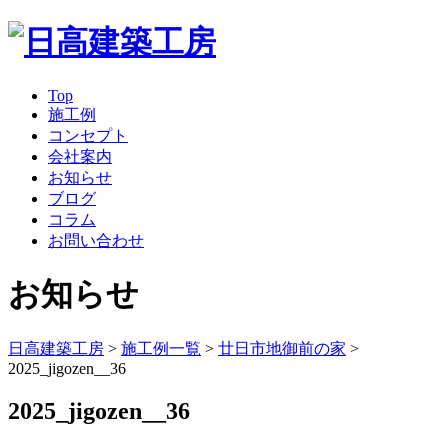
Top
施工例
コンセプト
会社案内
お知らせ
ブログ
コラム
お問い合わせ
お知らせ
日高建築工房
>
施工例一覧
>
廿日市地御前の家
>
2025_jigozen__36
2025_jigozen__36