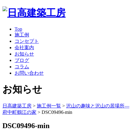
Top
施工例
コンセプト
会社案内
お知らせ
ブログ
コラム
お問い合わせ
お知らせ
日高建築工房
>
施工例一覧
>
沢山の趣味と沢山の居場所―
府中町鶴江の家
>
DSC09496-min
DSC09496-min