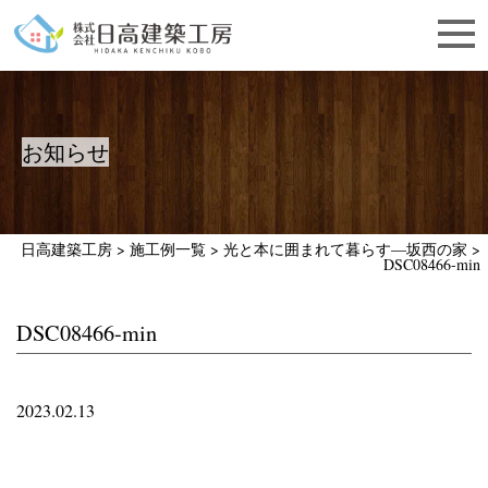
お知らせ
日高建築工房
>
施工例一覧
>
光と本に囲まれて暮らす―坂西の家
>
DSC08466-min
DSC08466-min
2023.02.13