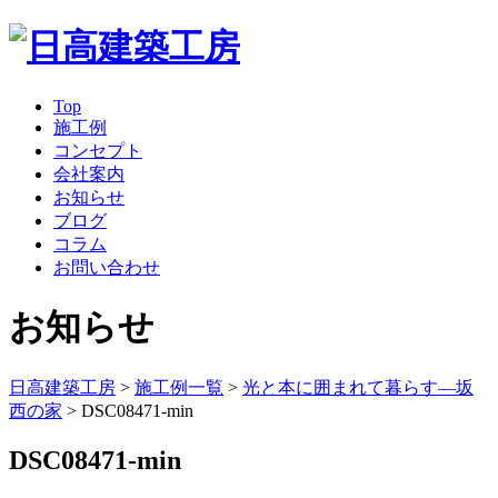
Top
施工例
コンセプト
会社案内
お知らせ
ブログ
コラム
お問い合わせ
お知らせ
日高建築工房
>
施工例一覧
>
光と本に囲まれて暮らす―坂
西の家
>
DSC08471-min
DSC08471-min