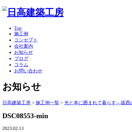
Top
施工例
コンセプト
会社案内
お知らせ
ブログ
コラム
お問い合わせ
お知らせ
日高建築工房
>
施工例一覧
>
光と本に囲まれて暮らす―坂西
DSC08553-min
2023.02.13