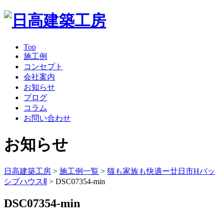
Top
施工例
コンセプト
会社案内
お知らせ
ブログ
コラム
お問い合わせ
お知らせ
日高建築工房
>
施工例一覧
>
猫も家族も快適ー廿日市Hパッ
シブハウスⅡ
>
DSC07354-min
DSC07354-min