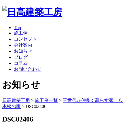
Top
施工例
コンセプト
会社案内
お知らせ
ブログ
コラム
お問い合わせ
お知らせ
日高建築工房
>
施工例一覧
>
三世代が仲良く暮らす家―八
本松の家
>
DSC02406
DSC02406