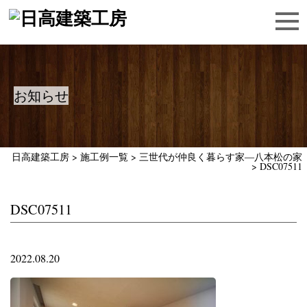
お知らせ
日高建築工房
>
施工例一覧
>
三世代が仲良く暮らす家―八本松の家
>
DSC07511
DSC07511
2022.08.20