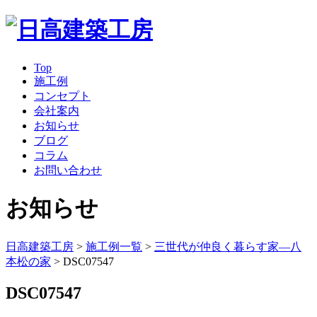
Top
施工例
コンセプト
会社案内
お知らせ
ブログ
コラム
お問い合わせ
お知らせ
日高建築工房
>
施工例一覧
>
三世代が仲良く暮らす家―八
本松の家
>
DSC07547
DSC07547