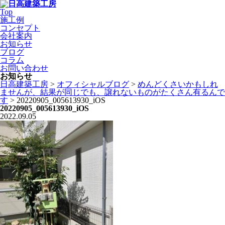
Top
施工例
コンセプト
会社案内
お知らせ
ブログ
コラム
お問い合わせ
お知らせ
日高建築工房
>
オフィシャルブログ
>
めんどくさいかもしれ
ませんが、結果が同じでも、譲れないものがたくさん有るんで
す
>
20220905_005613930_iOS
20220905_005613930_iOS
2022.09.05