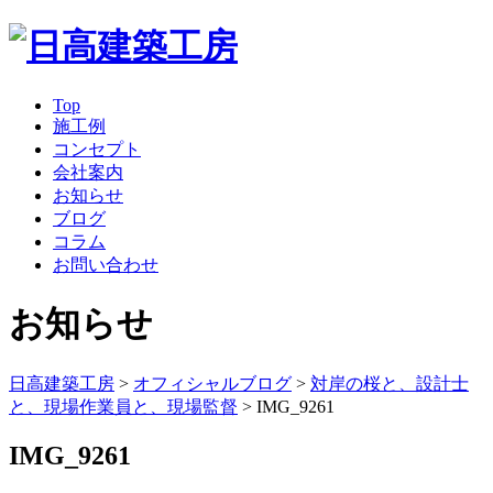
Top
施工例
コンセプト
会社案内
お知らせ
ブログ
コラム
お問い合わせ
お知らせ
日高建築工房
>
オフィシャルブログ
>
対岸の桜と、設計士
と、現場作業員と、現場監督
>
IMG_9261
IMG_9261