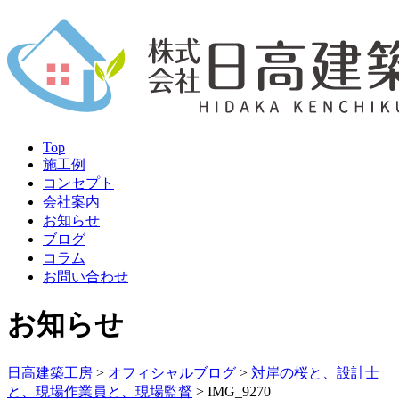
Top
施工例
コンセプト
会社案内
お知らせ
ブログ
コラム
お問い合わせ
お知らせ
日高建築工房
>
オフィシャルブログ
>
対岸の桜と、設計士
と、現場作業員と、現場監督
>
IMG_9270