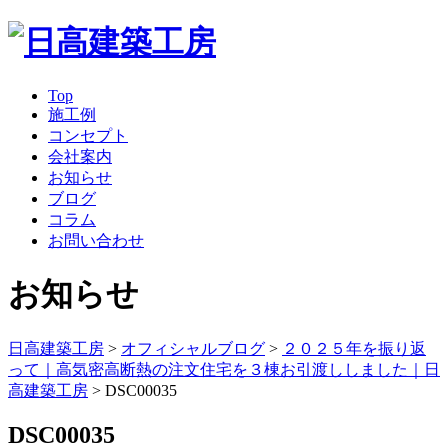
Top
施工例
コンセプト
会社案内
お知らせ
ブログ
コラム
お問い合わせ
お知らせ
日高建築工房
>
オフィシャルブログ
>
２０２５年を振り返
って｜高気密高断熱の注文住宅を３棟お引渡ししました｜日
高建築工房
>
DSC00035
DSC00035