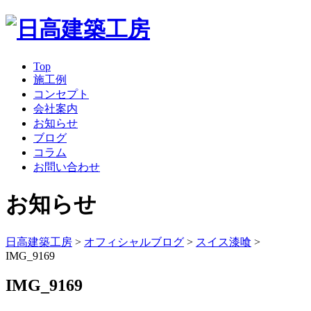
Top
施工例
コンセプト
会社案内
お知らせ
ブログ
コラム
お問い合わせ
お知らせ
日高建築工房
>
オフィシャルブログ
>
スイス漆喰
>
IMG_9169
IMG_9169