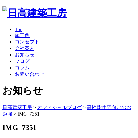
Top
施工例
コンセプト
会社案内
お知らせ
ブログ
コラム
お問い合わせ
お知らせ
日高建築工房
>
オフィシャルブログ
>
高性能住宅向けのお
勉強
>
IMG_7351
IMG_7351