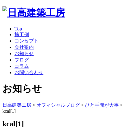
Top
施工例
コンセプト
会社案内
お知らせ
ブログ
コラム
お問い合わせ
お知らせ
日高建築工房
>
オフィシャルブログ
>
ひと手間が大事
>
kcal[1]
kcal[1]