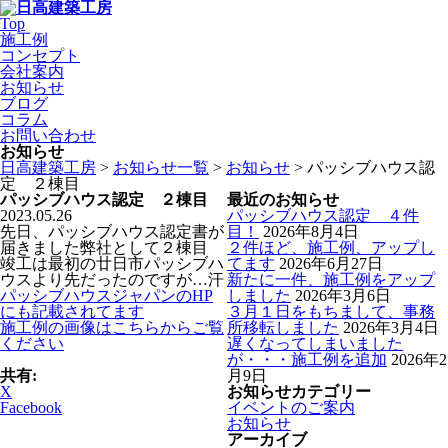
Top
施工例
コンセプト
会社案内
お知らせ
ブログ
コラム
お問い合わせ
お知らせ
日高建築工房
>
お知らせ一覧
>
お知らせ
>
パッシブハウス認
定 ２棟目
パッシブハウス認定 ２棟目
最近のお知らせ
2023.05.26
パッシブハウス認定 ４件
先日、パッシブハウス認定書が
目！
2026年8月4日
届きました弊社として２棟目
２件ほど、施工例、アップし
竣工は最初の廿日市パッシブハ
てます
2026年6月27日
ウスより先だったのですが…汗
新たに一件、施工例をアップ
パッシブハウスジャパンのHP
しました
2026年3月6日
にも記載されてます
３月１日をもちまして、事務
施工例の画像はこちらからご覧
所移転しました
2026年3月4日
ください
遅くなってしまいました
が・・・施工例を追加
2026年2
共有:
月9日
X
お知らせカテゴリー
Facebook
イベントのご案内
お知らせ
アーカイブ