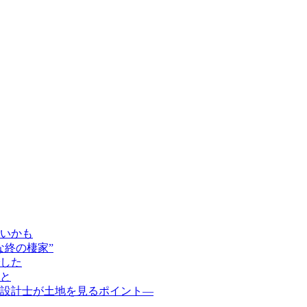
いかも
な終の棲家”
した
と
設計士が土地を見るポイント―