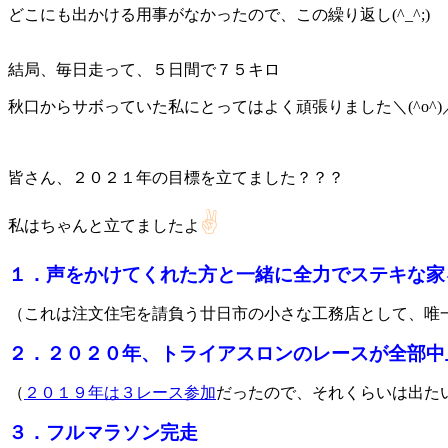
どこにも出かける用事がなかったので、この繰り返し(^_^;)
結局、毎日走って、５日間で７５キロ
秋口からサボっていた私にとってはよく頑張りました＼(^o^)
皆さん、２０２１年の目標を立てました？？？
✌
私はちゃんと立てましたよ
１．声をかけてくれた方と一緒に全力でステキな家
（これは注文住宅を請負う廿日市の小さな工務店として、唯
２．２０２０年、トライアスロンのレースが全部中
（
２０１９年は３レース参加
だったので、それくらいは出た
３．フルマラソン完走