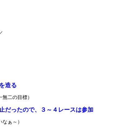
／
を造る
一無二の目標）
止だったので、３～４レースは参加
いなぁ～）