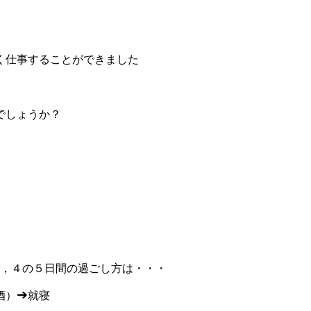
く仕事することができました
でしょうか？
３，４の５日間の過ごし方は・・・
➔
酒）
就寝