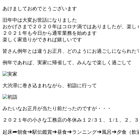
あけましておめでとうございます
旧年中は大変お世話になりました
おかげさまで２０２０年はコロナ渦ではありましたが、楽し
２０２１年も今日から通常業務を始めます
楽しく家造りができれば嬉しいです
皆さん例年とは違うお正月、どのようにお過ごしになられた
例年であれば、実家に帰省して、みんなで楽しく過ごして
大渋滞に巻き込まれながら、初詣に行って
みたいなお正月が当たり前だったのですが・・・
２０２１年の小さな工務店の冬休み１２/３１、１/１、２、
➦
➔
➔
➔
➔
➔
起床
朝食
駅伝鑑賞
昼食
ランニング
風呂
夕食（飲