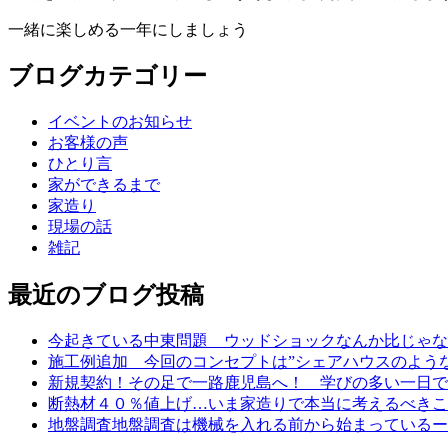
一緒に楽しめる一年にしましょう
ブログカテゴリー
イベントのお知らせ
お客様の声
ひとり言
家ができるまで
家造り
現場の話
雑記
最近のブログ投稿
今起きている中東問題 ウッドショックなんか比じゃな
施工例追加 今回のコンセプトは”シェアハウスのよう
新規契約！その足で一路鹿児島へ！ 学びの多い一日で
断熱材４０％値上げ…いま家造りで本当に考えるべきこ
地盤調査地盤調査は機械を入れる前から始まっているー