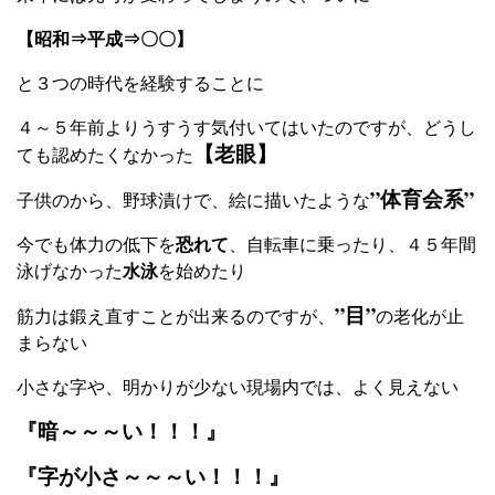
【昭和⇒平成⇒〇〇】
と３つの時代を経験することに
４～５年前よりうすうす気付いてはいたのですが、どうし
【老眼】
ても認めたくなかった
”体育会系”
子供のから、野球漬けで、絵に描いたような
恐れて
今でも体力の低下を
、自転車に乗ったり、４５年間
水泳
泳げなかった
を始めたり
”目”
筋力は鍛え直すことが出来るのですが、
の老化が止
まらない
小さな字や、明かりが少ない現場内では、よく見えない
『暗～～～い！！！』
『字が小さ～～～い！！！』