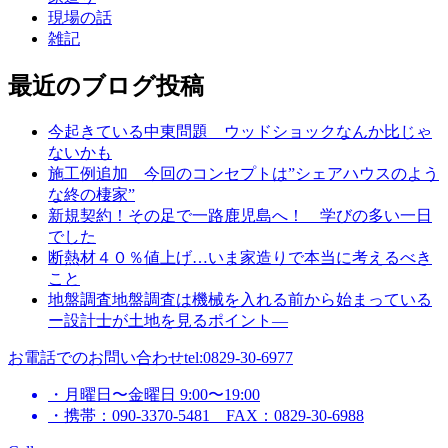
現場の話
雑記
最近のブログ投稿
今起きている中東問題 ウッドショックなんか比じゃ
ないかも
施工例追加 今回のコンセプトは”シェアハウスのよう
な終の棲家”
新規契約！その足で一路鹿児島へ！ 学びの多い一日
でした
断熱材４０％値上げ…いま家造りで本当に考えるべき
こと
地盤調査地盤調査は機械を入れる前から始まっている
ー設計士が土地を見るポイント―
お電話でのお問い合わせ
tel:0829-30-6977
・月曜日〜金曜日 9:00〜19:00
・携帯：090-3370-5481 FAX：0829-30-6988