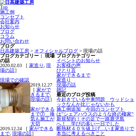
Top
施工例
コンセプト
会社案内
お知らせ
ブログ
コラム
お問い合わせ
ブログ
日高建築工房
>
オフィシャルブログ
>
現場の話
ブログカテゴリー： 現場
ブログカテゴリー
の話
イベントのお知らせ
2020.02.03 ［
家造り
,
現
お客様の声
場の話
］
ひとり言
家ができるまで
現場での確認
家造り
2019.12.27
現場の話
［
家がで
雑記
きるまで
,
最近のブログ投稿
現場の話
］
今起きている中東問題 ウッドショ
ックなんか比じゃないかも
家ができる
施工例追加 今回のコンセプト
まで⑦ 換
は”シェアハウスのような終の棲家”
気も施工が
新規契約！その足で一路鹿児島
大切
へ！ 学びの多い一日でした
2019.12.24 ［
家ができる
断熱材４０％値上げ…いま家造りで
まで
,
現場の話
］
本当に考えるべきこと