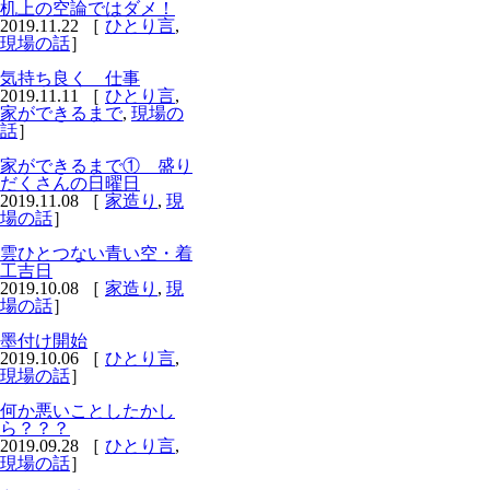
机上の空論ではダメ！
2019.11.22 ［
ひとり言
,
現場の話
］
気持ち良く 仕事
2019.11.11 ［
ひとり言
,
家ができるまで
,
現場の
話
］
家ができるまで① 盛り
だくさんの日曜日
2019.11.08 ［
家造り
,
現
場の話
］
雲ひとつない青い空・着
工吉日
2019.10.08 ［
家造り
,
現
場の話
］
墨付け開始
2019.10.06 ［
ひとり言
,
現場の話
］
何か悪いことしたかし
ら？？？
2019.09.28 ［
ひとり言
,
現場の話
］