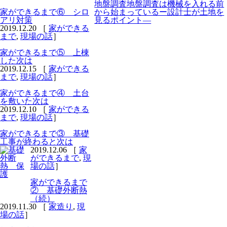
地盤調査地盤調査は機械を入れる前
家ができるまで⑥ シロ
から始まっているー設計士が土地を
アリ対策
見るポイント―
2019.12.20 ［
家ができる
まで
,
現場の話
］
家ができるまで⑤ 上棟
した次は
2019.12.15 ［
家ができる
まで
,
現場の話
］
家ができるまで④ 土台
を敷いた次は
2019.12.10 ［
家ができる
まで
,
現場の話
］
家ができるまで③ 基礎
工事が終わると次は
2019.12.06 ［
家
ができるまで
,
現
場の話
］
家ができるまで
② 基礎外断熱
（続）
2019.11.30 ［
家造り
,
現
場の話
］